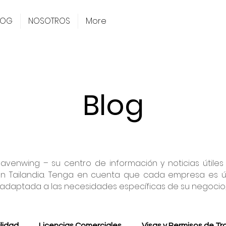
LOG
NOSOTROS
More
Blog
venwing – su centro de información y noticias útiles
Tailandia. Tenga en cuenta que cada empresa es única 
 adaptada a las necesidades específicas de su negocio
lidad
Licencias Comerciales
Visas y Permisos de Tr