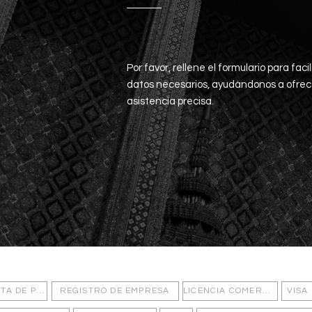
Por favor, rellene el formulario para facil
datos necesarios, ayudándonos a ofrec
asistencia precisa.
USCADO CON
FRECUENCIA
LISTA DE PRECIOS
REGISTRO DE EMPRESA
LICENCIA COMERCIAL
VISA