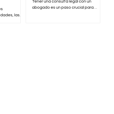
Tener una consulta legal con un
abogado es un paso crucial para
es
abordar sus preocupaciones legales.
edades, las
Sin embargo, este contacto inicial es...
ilandia
tes a primera