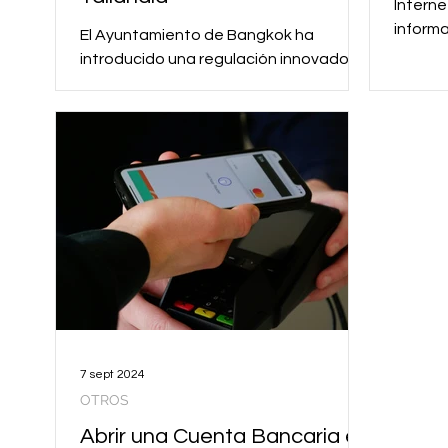
Interne
informa
El Ayuntamiento de Bangkok ha
escala
introducido una regulación innovadora
difamac
destinada a controlar la tenencia de
mascotas, con el objetivo de...
7 sept 2024
OTROS
Abrir una Cuenta Bancaria en