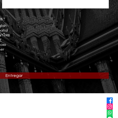
O
as
*
b
lish
l
pañol
i
ษาไทย
g
a
文
t
сско
o
her
r
i
o
Entregar