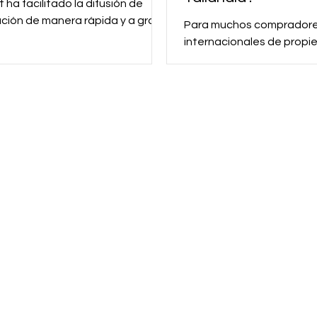
t ha facilitado la difusión de
ción de manera rápida y a gran
Para muchos comprador
, pero también ha fomentado la
internacionales de propi
ión, ya que las...
leyes de propiedad de Ta
pueden parecer intimidan
vista,...