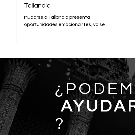
Tailandia
Mudarse a Tailandia presenta
oportunidades emocionantes, ya sea
por jubilación o crecimiento profesional.
Un paso crucial para adaptarse...
¿PODE
AYUDA
?