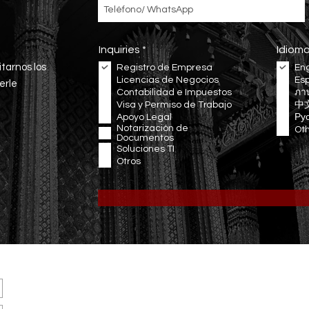
O
Inquiries
*
Idiom
b
itarnos los
Registro de Empresa
Eng
l
Licencias de Negocios
Es
i
erle
Contabilidad e Impuestos
g
ภา
a
Visa y Permiso de Trabajo
中
t
Apoyo Legal
Ру
o
Notarización de
Ot
r
Documentos
i
Soluciones TI
o
Otros
NUESTRA
UBICACIÓN
Oficina: 3199/277 Sukhumvit Rd., Bangna, Bangkok, TAILANDIA
Correo electrónico:
info@ravenwing.co
Tel: +66(0) 80 056 5456 (EN/TH) ∙ +66(0) 65 528 9844 (EN/ES)