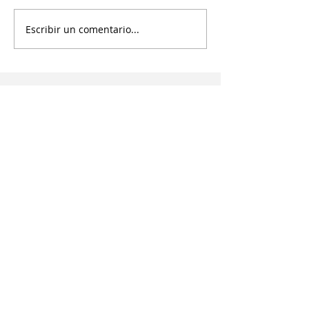
Escribir un comentario...
Suscríbete a nuestras
actualizaciones
Enter your email here
Subscribe
¿PODEMOS