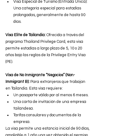
Visa Especial de Turismo (Entrada Única): 
Una categoría especial para estadías 
prolongadas, generalmente de hasta 90 
días.
Visa Elite de Tailandia: 
Ofrecida a través del 
programa Thailand Privilege Card, esta visa 
permite estadías a largo plazo de 5, 10 o 20 
años bajo las reglas de la Privilege Entry Visa 
(PE).
Visa de No Inmigrante “Negocios” (Non-
Immigrant B): 
Para extranjeros que trabajan 
en Tailandia. Esta visa requiere:
Un pasaporte válido por al menos 6 meses.
Una carta de invitación de una empresa 
tailandesa.
Tarifas consulares y documentos de la 
empresa.
La visa permite una estancia inicial de 90 días, 
ampliable a 1 año una vez obtenido el permiso 