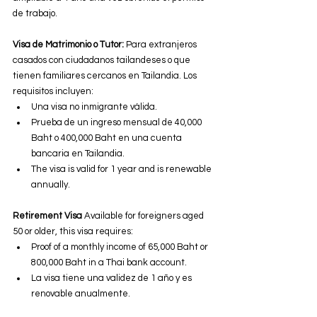
de trabajo.
Visa de Matrimonio o Tutor: 
Para extranjeros 
casados con ciudadanos tailandeses o que 
tienen familiares cercanos en Tailandia. Los 
requisitos incluyen:
Una visa no inmigrante válida.
Prueba de un ingreso mensual de 40,000 
Baht o 400,000 Baht en una cuenta 
bancaria en Tailandia.
The visa is valid for 1 year and is renewable 
annually.
Retirement Visa
 Available for foreigners aged 
50 or older, this visa requires:
Proof of a monthly income of 65,000 Baht or 
800,000 Baht in a Thai bank account.
La visa tiene una validez de 1 año y es 
renovable anualmente.